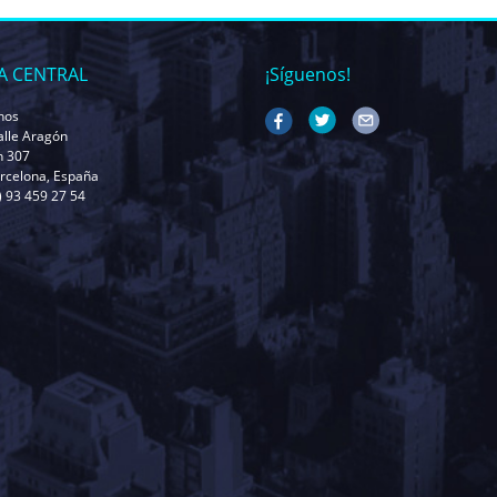
A CENTRAL
¡Síguenos!
nos
alle Aragón
n 307
rcelona, España
4) 93 459 27 54