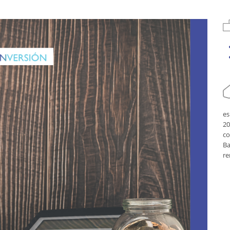
e
20
co
Ba
re