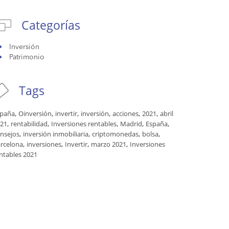
Categorías
Inversión
Patrimonio
Tags
,
,
,
,
,
,
spaña
Oinversión
invertir
inversión
acciones
2021
abril
,
,
,
,
,
21
rentabilidad
Inversiones rentables
Madrid
España
,
,
,
,
nsejos
inversión inmobiliaria
criptomonedas
bolsa
,
,
,
,
rcelona
inversiones
Invertir
marzo 2021
Inversiones
ntables 2021