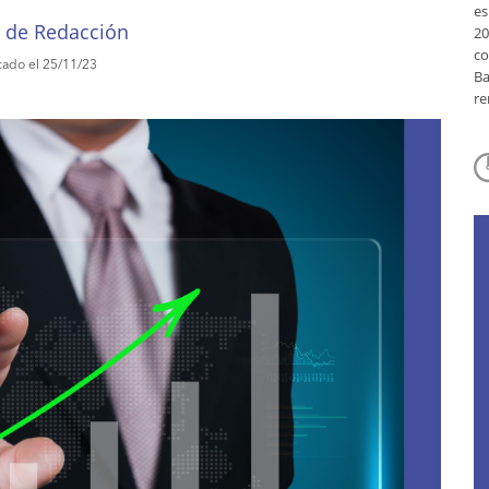
e
 de Redacción
20
co
cado el 25/11/23
Ba
re