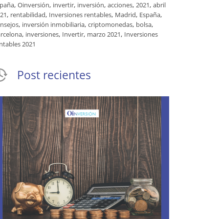
,
,
,
,
,
,
spaña
Oinversión
invertir
inversión
acciones
2021
abril
,
,
,
,
,
21
rentabilidad
Inversiones rentables
Madrid
España
,
,
,
,
nsejos
inversión inmobiliaria
criptomonedas
bolsa
,
,
,
,
rcelona
inversiones
Invertir
marzo 2021
Inversiones
ntables 2021
Post recientes